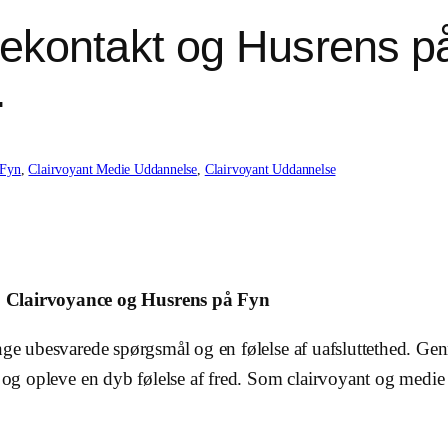
ekontakt og Husrens på
.
 Fyn
, 
Clairvoyant Medie Uddannelse
, 
Clairvoyant Uddannelse
 Clairvoyance og Husrens på Fyn
ange ubesvarede spørgsmål og en følelse af uafsluttethed. G
ar og opleve en dyb følelse af fred. Som clairvoyant og medi