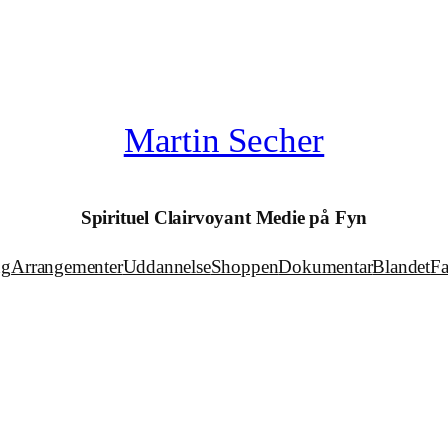
Martin Secher
Spirituel Clairvoyant Medie på Fyn
ng
Arrangementer
Uddannelse
Shoppen
Dokumentar
Blandet
F