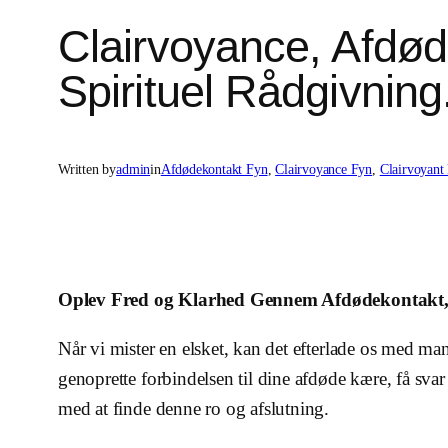
Clairvoyance, Afdød
Spirituel Rådgivning
Written by
admin
in
Afdødekontakt Fyn
, 
Clairvoyance Fyn
, 
Clairvoyant
Oplev Fred og Klarhed Gennem Afdødekontakt,
Når vi mister en elsket, kan det efterlade os med m
genoprette forbindelsen til dine afdøde kære, få sv
med at finde denne ro og afslutning.