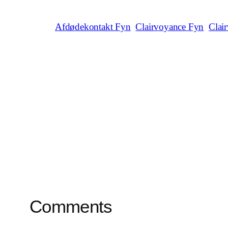
Afdødekontakt Fyn
Clairvoyance Fyn
Clai
Comments