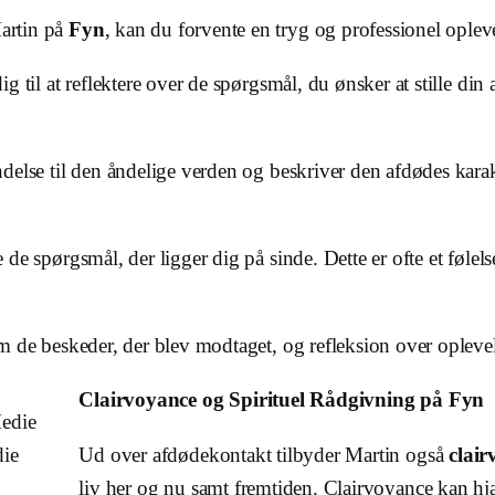
artin på
Fyn
, kan du forvente en tryg og professionel ople
ig til at reflektere over de spørgsmål, du ønsker at stille d
ndelse til den åndelige verden og beskriver den afdødes karakt
le de spørgsmål, der ligger dig på sinde. Dette er ofte et føl
m de beskeder, der blev modtaget, og refleksion over opleve
Clairvoyance og Spirituel Rådgivning på Fyn
die
Ud over afdødekontakt tilbyder Martin også
clai
liv her og nu samt fremtiden. Clairvoyance kan hj