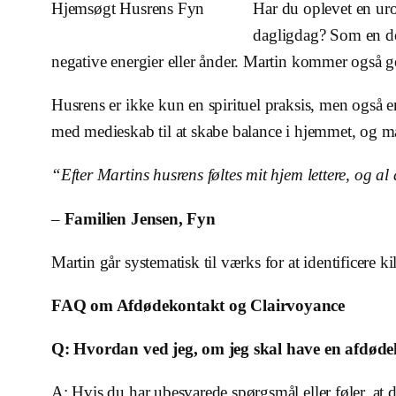
Hjemsøgt Husrens Fyn
Har du oplevet en uro 
dagligdag? Som en del
negative energier eller ånder. Martin kommer også ge
Husrens er ikke kun en spirituel praksis, men også e
med medieskab til at skabe balance i hjemmet, og mang
“Efter Martins husrens føltes mit hjem lettere, og a
–
Familien Jensen, Fyn
Martin går systematisk til værks for at identificere k
FAQ om Afdødekontakt og Clairvoyance
Q: Hvordan ved jeg, om jeg skal have en afdøde
A: Hvis du har ubesvarede spørgsmål eller føler, at 