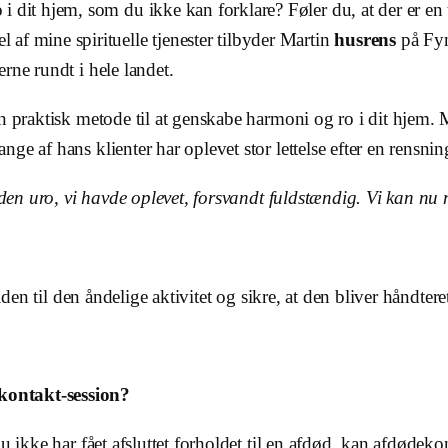
i dit hjem, som du ikke kan forklare? Føler du, at der er en 
 af mine spirituelle tjenester tilbyder Martin
husrens
på Fyn
rne rundt i hele landet.
n praktisk metode til at genskabe harmoni og ro i dit hjem. 
e af hans klienter har oplevet stor lettelse efter en rensnin
l den uro, vi havde oplevet, forsvandt fuldstændig. Vi kan nu
ilden til den åndelige aktivitet og sikre, at den bliver håndte
kontakt-session?
du ikke har fået afsluttet forholdet til en afdød, kan afdøde