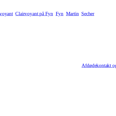
rvoyant
Clairvoyant på Fyn
Fyn
Martin
Secher
Afdødekontakt og 