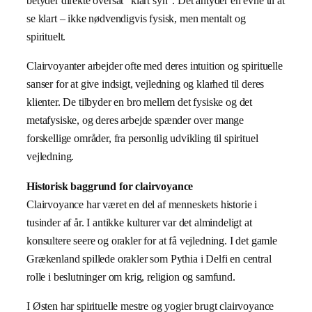
betyder direkte oversat “klart syn”. Det antyder en evne til at
se klart – ikke nødvendigvis fysisk, men mentalt og
spirituelt.
Clairvoyanter arbejder ofte med deres intuition og spirituelle
sanser for at give indsigt, vejledning og klarhed til deres
klienter. De tilbyder en bro mellem det fysiske og det
metafysiske, og deres arbejde spænder over mange
forskellige områder, fra personlig udvikling til spirituel
vejledning.
Historisk baggrund for clairvoyance
Clairvoyance har været en del af menneskets historie i
tusinder af år. I antikke kulturer var det almindeligt at
konsultere seere og orakler for at få vejledning. I det gamle
Grækenland spillede orakler som Pythia i Delfi en central
rolle i beslutninger om krig, religion og samfund.
I Østen har spirituelle mestre og yogier brugt clairvoyance