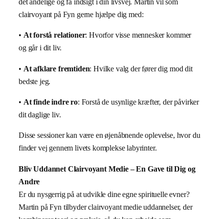
det åndelige og få indsigt i din livsvej. Martin vil som
clairvoyant på Fyn gerne hjælpe dig med:
•
At forstå relationer
: Hvorfor visse mennesker kommer
og går i dit liv.
•
At afklare fremtiden
: Hvilke valg der fører dig mod dit
bedste jeg.
•
At finde indre ro
: Forstå de usynlige kræfter, der påvirker
dit daglige liv.
Disse sessioner kan være en øjenåbnende oplevelse, hvor du
finder vej gennem livets komplekse labyrinter.
Bliv Uddannet Clairvoyant Medie – En Gave til Dig og
Andre
Er du nysgerrig på at udvikle dine egne spirituelle evner?
Martin på Fyn tilbyder clairvoyant medie uddannelser, der