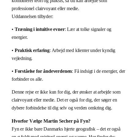
kombinerer teori og praksis, så du kan arbejde som
professionel clairvoyant eller medie.
Uddannelsen tilbyder:
•
Træning i intuitive evner
: Lær at tolke signaler og
energier.
•
Praktisk erfaring
: Arbejd med klienter under kyndig
vejledning.
•
Forståelse for åndeverdenen
: Få indsigt i de energier, der
forbinder os alle.
Denne rejse er ikke kun for dig, der ønsker at arbejde som
clairvoyant eller medie. Det er også for dig, der søger en
dybere forbindelse til dig selv og verden omkring dig.
Hvorfor Vælge Martin Secher på Fyn?
Fyn er ikke bare Danmarks hjerte geografisk – det er også
en ø fyldt med spirituel energi og varme. Her finder du: