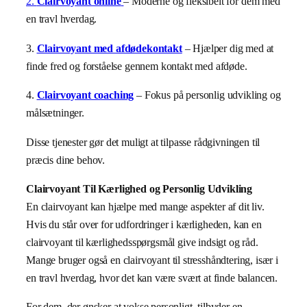
2.
Clairvoyant online
– Moderne og fleksibelt for dem med
en travl hverdag.
3.
Clairvoyant med afdødekontakt
– Hjælper dig med at
finde fred og forståelse gennem kontakt med afdøde.
4.
Clairvoyant coaching
– Fokus på personlig udvikling og
målsætninger.
Disse tjenester gør det muligt at tilpasse rådgivningen til
præcis dine behov.
Clairvoyant Til Kærlighed og Personlig Udvikling
En clairvoyant kan hjælpe med mange aspekter af dit liv.
Hvis du står over for udfordringer i kærligheden, kan en
clairvoyant til kærlighedsspørgsmål give indsigt og råd.
Mange bruger også en clairvoyant til stresshåndtering, især i
en travl hverdag, hvor det kan være svært at finde balancen.
For dem, der ønsker at vokse personligt, tilbyder en