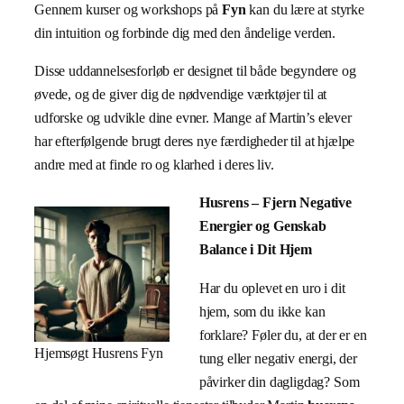
Gennem kurser og workshops på
Fyn
kan du lære at styrke
din intuition og forbinde dig med den åndelige verden.
Disse uddannelsesforløb er designet til både begyndere og
øvede, og de giver dig de nødvendige værktøjer til at
udforske og udvikle dine evner. Mange af Martin’s elever
har efterfølgende brugt deres nye færdigheder til at hjælpe
andre med at finde ro og klarhed i deres liv.
Husrens – Fjern Negative
Energier og Genskab
Balance i Dit Hjem
Har du oplevet en uro i dit
hjem, som du ikke kan
forklare? Føler du, at der er en
Hjemsøgt Husrens Fyn
tung eller negativ energi, der
påvirker din dagligdag? Som