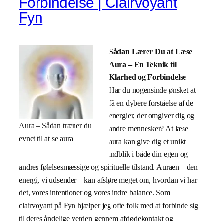
Forbindelse | Clairvoyant
Fyn
Sådan Lærer Du at Læse
Aura – En Teknik til
Klarhed og Forbindelse
Har du nogensinde ønsket at
få en dybere forståelse af de
energier, der omgiver dig og
Aura – Sådan træner du
andre mennesker? At læse
evnet til at se aura.
aura kan give dig et unikt
indblik i både din egen og
andres følelsesmæssige og spirituelle tilstand. Auraen – den
energi, vi udsender – kan afsløre meget om, hvordan vi har
det, vores intentioner og vores indre balance. Som
clairvoyant på Fyn hjælper jeg ofte folk med at forbinde sig
til deres åndelige verden gennem afdødekontakt og