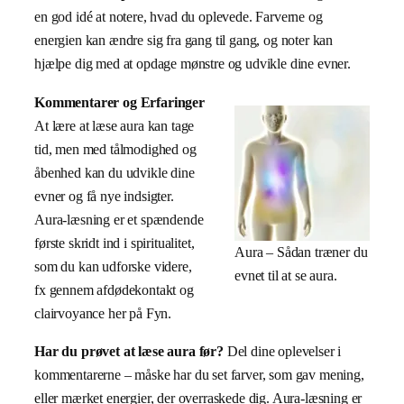
en god idé at notere, hvad du oplevede. Farverne og
energien kan ændre sig fra gang til gang, og noter kan
hjælpe dig med at opdage mønstre og udvikle dine evner.
Kommentarer og Erfaringer
At lære at læse aura kan tage
tid, men med tålmodighed og
åbenhed kan du udvikle dine
evner og få nye indsigter.
Aura-læsning er et spændende
første skridt ind i spiritualitet,
Aura – Sådan træner du
som du kan udforske videre,
evnet til at se aura.
fx gennem afdødekontakt og
clairvoyance her på Fyn.
Har du prøvet at læse aura før?
Del dine oplevelser i
kommentarerne – måske har du set farver, som gav mening,
eller mærket energier, der overraskede dig. Aura-læsning er