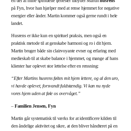
en del af mine spirituelle tjenester tilbyder Martin
husrens
på Fyn, hvor han hjælper med at rense hjemmet for negative
energier eller ånder. Martin kommer også gerne rundt i hele
landet.
Husrens er ikke kun en spirituel praksis, men også en
praktisk metode til at genskabe harmoni og ro i dit hjem.
Martin bruger både sin clairvoyante evner og erfaring med
medieskab til at skabe balance i hjemmet, og mange af hans
klienter har oplevet stor lettelse efter en rensning:
“Efter Martins husrens føltes mit hjem lettere, og al den uro,
vi havde oplevet, forsvandt fuldstændig. Vi kan nu nyde
vores hjem uden at føle os overvåget.”
–
Familien Jensen, Fyn
Martin går systematisk til værks for at identificere kilden til
den åndelige aktivitet og sikre, at den bliver håndteret på en