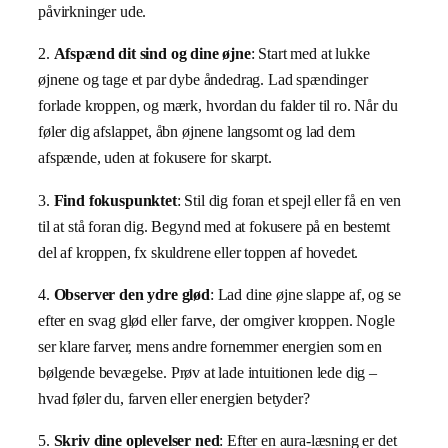
påvirkninger ude.
2.
Afspænd dit sind og dine øjne
: Start med at lukke
øjnene og tage et par dybe åndedrag. Lad spændinger
forlade kroppen, og mærk, hvordan du falder til ro. Når du
føler dig afslappet, åbn øjnene langsomt og lad dem
afspænde, uden at fokusere for skarpt.
3.
Find fokuspunktet
: Stil dig foran et spejl eller få en ven
til at stå foran dig. Begynd med at fokusere på en bestemt
del af kroppen, fx skuldrene eller toppen af hovedet.
4.
Observer den ydre glød
: Lad dine øjne slappe af, og se
efter en svag glød eller farve, der omgiver kroppen. Nogle
ser klare farver, mens andre fornemmer energien som en
bølgende bevægelse. Prøv at lade intuitionen lede dig –
hvad føler du, farven eller energien betyder?
5.
Skriv dine oplevelser ned
: Efter en aura-læsning er det