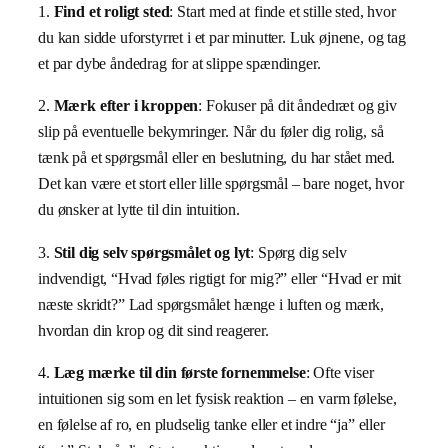
1.
Find et roligt sted
: Start med at finde et stille sted, hvor
du kan sidde uforstyrret i et par minutter. Luk øjnene, og tag
et par dybe åndedrag for at slippe spændinger.
2.
Mærk efter i kroppen
: Fokuser på dit åndedræt og giv
slip på eventuelle bekymringer. Når du føler dig rolig, så
tænk på et spørgsmål eller en beslutning, du har stået med.
Det kan være et stort eller lille spørgsmål – bare noget, hvor
du ønsker at lytte til din intuition.
3.
Stil dig selv spørgsmålet og lyt
: Spørg dig selv
indvendigt, “Hvad føles rigtigt for mig?” eller “Hvad er mit
næste skridt?” Lad spørgsmålet hænge i luften og mærk,
hvordan din krop og dit sind reagerer.
4.
Læg mærke til din første fornemmelse
: Ofte viser
intuitionen sig som en let fysisk reaktion – en varm følelse,
en følelse af ro, en pludselig tanke eller et indre “ja” eller