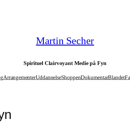
Martin Secher
Spirituel Clairvoyant Medie på Fyn
ng
Arrangementer
Uddannelse
Shoppen
Dokumentar
Blandet
F
yn