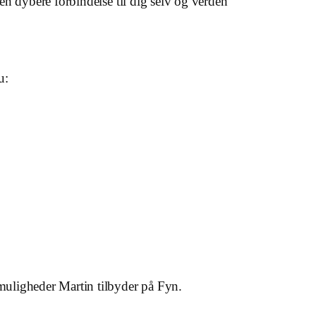
 en dybere forbindelse til dig selv og verden
u:
e muligheder Martin tilbyder på Fyn.