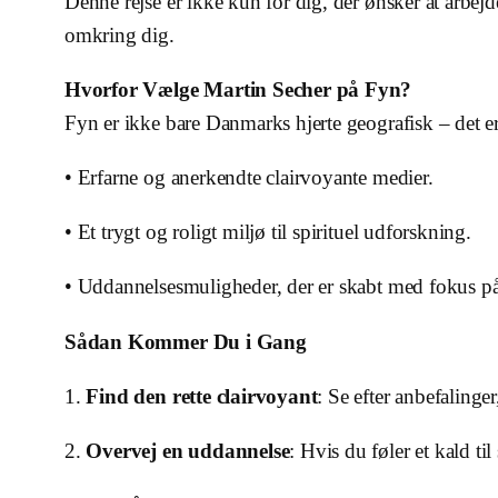
Denne rejse er ikke kun for dig, der ønsker at arbejd
omkring dig.
Hvorfor Vælge Martin Secher på Fyn?
Fyn er ikke bare Danmarks hjerte geografisk – det er
• Erfarne og anerkendte clairvoyante medier.
• Et trygt og roligt miljø til spirituel udforskning.
• Uddannelsesmuligheder, der er skabt med fokus på
Sådan Kommer Du i Gang
1.
Find den rette clairvoyant
: Se efter anbefaling
2.
Overvej en uddannelse
: Hvis du føler et kald t