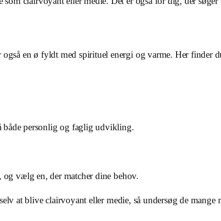
e som clairvoyant eller medie. Det er også for dig, der søger
 også en ø fyldt med spirituel energi og varme. Her finder d
 både personlig og faglig udvikling.
er, og vælg en, der matcher dine behov.
il selv at blive clairvoyant eller medie, så undersøg de mang