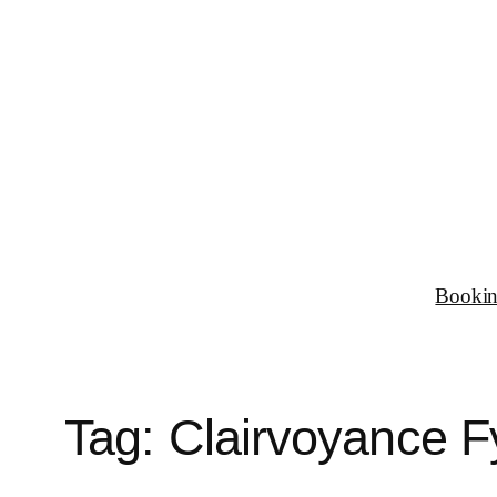
Spring
til
indhold
Booki
Tag:
Clairvoyance F