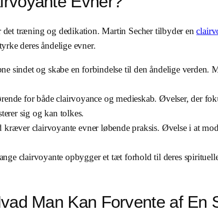
irvoyante Evner?
r det træning og dedikation. Martin Secher tilbyder en
clair
styrke deres åndelige evner.
 åbne sindet og skabe en forbindelse til den åndelige verden.
rende for både clairvoyance og medieskab. Øvelser, der fokus
terer sig og kan tolkes.
ræver clairvoyante evner løbende praksis. Øvelse i at modt
ge clairvoyante opbygger et tæt forhold til deres spirituel
 Hvad Man Kan Forvente af En 