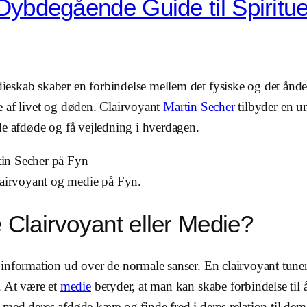
Dybdegående Guide til Spiritue
ieskab skaber en forbindelse mellem det fysiske og det ånd
se af livet og døden. Clairvoyant
Martin Secher
tilbyder en u
de afdøde og få vejledning i hverdagen.
clairvoyant og medie på Fyn.
Clairvoyant eller Medie?
 information ud over de normale sanser. En clairvoyant tuner
 At være et
medie
betyder, at man kan skabe forbindelse til å
med deres afdøde kære og finde fred i deres relation til dem