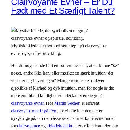
Clairvoyante Evner – Er Du
Født med Et Særligt Talent?
Mystisk billede, der symboliserer tegn på clairvoyante
evner og spirituel udvikling.
Har du nogensinde haft en fornemmelse af, at du kunne “se”
noget, andre ikke kan, eller mærket en stærk intuition, der
vejleder dig i hverdagen? Mange mennesker oplever
øjeblikke af klarhed og dyb intuition, men for nogle er det
mere end blot tilfældigheder – det kan være tegn på
clairvoyante evner
. Hos
Martin Secher
, et erfarent
clairvoyant medie på Fyn
, ser vi ofte klienter, der er
nysgerrige på, om de måske selv har medfødte evner inden
for
clairvoyance
og
afdødekontakt
. Her er fem tegn, der kan