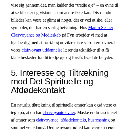
vise sig gennem det, man kalder det “tredje øje” – en evne til
at se billeder og visioner, som andre ikke kan. Disse indre
billeder kan være et glimt af noget, der er ved at ske, eller
symboler, der har en særlig betydning. Hos
Martin Secher
Clairvoyance og Medieskab
på Fyn arbejder vi med at
hjælpe dig med at forstå og udvikle disse visionære evner. I
vores
clairvoyant uddannelse
lærer du teknikker til at få
klare beskeder fra dit tredje øje og forstå, hvad de betyder.
5. Interesse og Tiltrækning
mod Det Spirituelle og
Afdødekontakt
En naturlig tiltrækning til spirituelle emner kan også være et
tegn på, at du har
clairvoyante evner
. Måske er du fascineret
af emner som
clairvoyance
,
afdødekontakt
,
husrensning
og
spirituel vejledning. Denne nysgerrighed kan være din egen