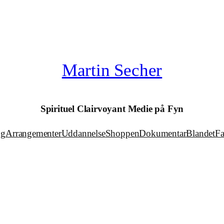
Martin Secher
Spirituel Clairvoyant Medie på Fyn
ng
Arrangementer
Uddannelse
Shoppen
Dokumentar
Blandet
F