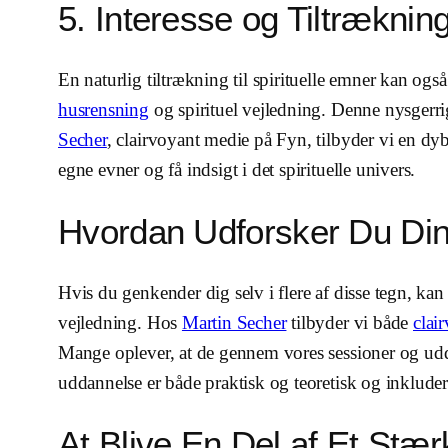
5. Interesse og Tiltræknin
En naturlig tiltrækning til spirituelle emner kan ogs
husrensning
og spirituel vejledning. Denne nysgerri
Secher
, clairvoyant medie på Fyn, tilbyder vi en d
egne evner og få indsigt i det spirituelle univers.
Hvordan Udforsker Du Din
Hvis du genkender dig selv i flere af disse tegn, ka
vejledning. Hos
Martin Secher
tilbyder vi både
clai
Mange oplever, at de gennem vores sessioner og udda
uddannelse er både praktisk og teoretisk og inklude
At Blive En Del af Et Stær