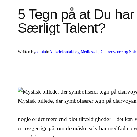
5 Tegn på at Du har
Særligt Talent?
Written by
admin
in
Afdødekontakt og Medieskab
, 
Clairvoyance og Spir
Mystisk billede, der symboliserer tegn på clairvoyan
nogle er det mere end blot tilfældigheder – det kan
er nysgerrige på, om de måske selv har medfødte ev