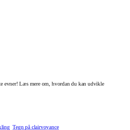
yante evner! Læs mere om, hvordan du kan udvikle
kling
Tegn på clairvoyance