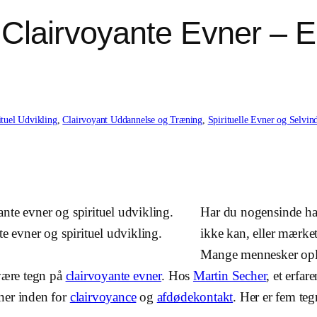
 Clairvoyante Evner – 
ituel Udvikling
, 
Clairvoyant Uddannelse og Træning
, 
Spirituelle Evner og Selvind
Har du nogensinde haf
te evner og spirituel udvikling.
ikke kan, eller mærket
Mange mennesker oplev
 være tegn på
clairvoyante evner
. Hos
Martin Secher
, et erfar
ner inden for
clairvoyance
og
afdødekontakt
. Her er fem teg