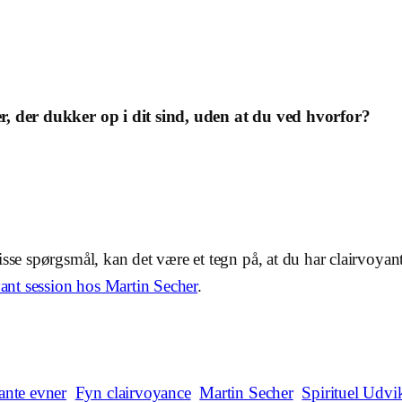
er, der dukker op i dit sind, uden at du ved hvorfor?
disse spørgsmål, kan det være et tegn på, at du har clairvo
yant session hos Martin Secher
.
ante evner
Fyn clairvoyance
Martin Secher
Spirituel Udvi