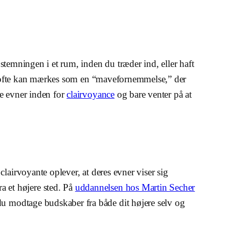
temningen i et rum, inden du træder ind, eller haft
ns ofte kan mærkes som en “mavefornemmelse,” der
te evner inden for
clairvoyance
og bare venter på at
lairvoyante oplever, at deres evner viser sig
 et højere sted. På
uddannelsen hos Martin Secher
u modtage budskaber fra både dit højere selv og