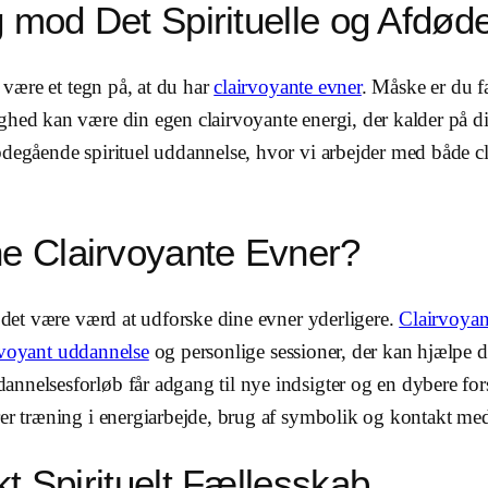
g mod Det Spirituelle og Afdød
å være et tegn på, at du har
clairvoyante evner
. Måske er du f
ghed kan være din egen clairvoyante energi, der kalder på di
ybdegående spirituel uddannelse, hvor vi arbejder med både 
e Clairvoyante Evner?
n det være værd at udforske dine evner yderligere.
Clairvoyan
rvoyant uddannelse
og personlige sessioner, der kan hjælpe 
nnelsesforløb får adgang til nye indsigter og en dybere fors
rer træning i energiarbejde, brug af symbolik og kontakt med
kt Spirituelt Fællesskab