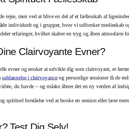
 rejse, men ved at blive en del af et fællesskab af ligesinde
åde individuelt og i grupper, hvor vi udforsker medieskab o
 deler erfaringer, hvilket skaber en tryg og åben atmosfære f
 Dine Clairvoyante Evner?
elle evner og ønsker at udvikle dig som clairvoyant, er førs
m
uddannelse i clairvoyance
og personlige sessioner få de red
idste, du havde – og måske åbner det en ny verden af indsig
 og spirituel forståelse ved at booke en session eller læse m
? Test Dig Selv!