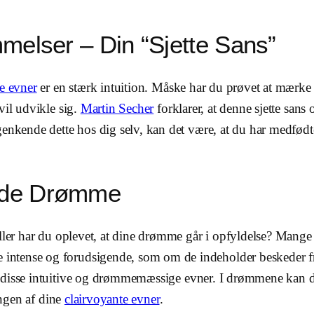
mmelser – Din “Sjette Sans”
e evner
er en stærk intuition. Måske har du prøvet at mærke s
vil udvikle sig.
Martin Secher
forklarer, at denne sjette sa
genkende dette hos dig selv, kan det være, at du har medfød
ende Drømme
ller har du oplevet, at dine drømme går i opfyldelse? Mange c
ntense og forudsigende, som om de indeholder beskeder fra
 disse intuitive og drømmemæssige evner. I drømmene kan d
ingen af dine
clairvoyante evner
.