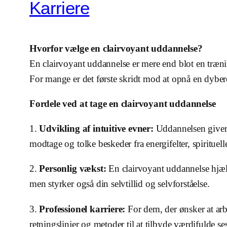
Karriere
Hvorfor vælge en clairvoyant uddannelse?
En clairvoyant uddannelse er mere end blot en træning
For mange er det første skridt mod at opnå en dybere 
Fordele ved at tage en clairvoyant uddannelse
1.
Udvikling af intuitive evner:
Uddannelsen giver d
modtage og tolke beskeder fra energifelter, spirituell
2.
Personlig vækst:
En clairvoyant uddannelse hjælpe
men styrker også din selvtillid og selvforståelse.
3.
Professionel karriere:
For dem, der ønsker at arbe
retningslinjer og metoder til at tilbyde værdifulde sess