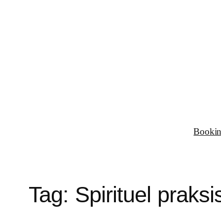
Spring
til
indhold
Booki
Tag:
Spirituel praksi