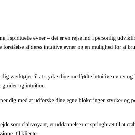
 i spirituelle evner – det er en rejse ind i personlig udvikli
forståelse af deres intuitive evner og en mulighed for at brug
ig værktøjer til at styrke dine medfødte intuitive evner og 
e guider og intuition.
r dig med at udforske dine egne blokeringer, styrker og pote
jde som clairvoyant, er uddannelsen et springbræt til at etab
ioner til klienter.