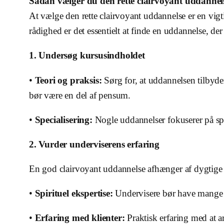
Sådan vælger du den rette clairvoyant uddannel
At vælge den rette clairvoyant uddannelse er en vigt
rådighed er det essentielt at finde en uddannelse, der
1. Undersøg kursusindholdet
•
Teori og praksis:
Sørg for, at uddannelsen tilbyde
bør være en del af pensum.
•
Specialisering:
Nogle uddannelser fokuserer på spe
2. Vurder underviserens erfaring
En god clairvoyant uddannelse afhænger af dygtige 
•
Spirituel ekspertise:
Undervisere bør have mange å
•
Erfaring med klienter:
Praktisk erfaring med at ar