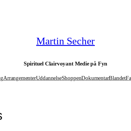
Martin Secher
Spirituel Clairvoyant Medie på Fyn
ng
Arrangementer
Uddannelse
Shoppen
Dokumentar
Blandet
F
s