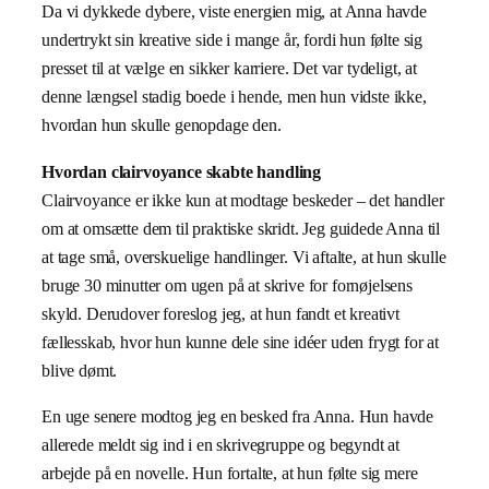
Da vi dykkede dybere, viste energien mig, at Anna havde
undertrykt sin kreative side i mange år, fordi hun følte sig
presset til at vælge en sikker karriere. Det var tydeligt, at
denne længsel stadig boede i hende, men hun vidste ikke,
hvordan hun skulle genopdage den.
Hvordan clairvoyance skabte handling
Clairvoyance er ikke kun at modtage beskeder – det handler
om at omsætte dem til praktiske skridt. Jeg guidede Anna til
at tage små, overskuelige handlinger. Vi aftalte, at hun skulle
bruge 30 minutter om ugen på at skrive for fornøjelsens
skyld. Derudover foreslog jeg, at hun fandt et kreativt
fællesskab, hvor hun kunne dele sine idéer uden frygt for at
blive dømt.
En uge senere modtog jeg en besked fra Anna. Hun havde
allerede meldt sig ind i en skrivegruppe og begyndt at
arbejde på en novelle. Hun fortalte, at hun følte sig mere