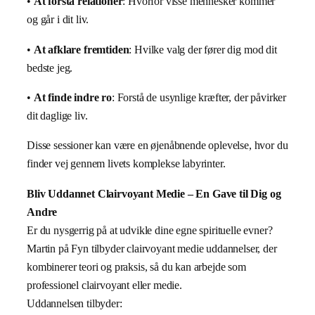
•
At forstå relationer
: Hvorfor visse mennesker kommer
og går i dit liv.
•
At afklare fremtiden
: Hvilke valg der fører dig mod dit
bedste jeg.
•
At finde indre ro
: Forstå de usynlige kræfter, der påvirker
dit daglige liv.
Disse sessioner kan være en øjenåbnende oplevelse, hvor du
finder vej gennem livets komplekse labyrinter.
Bliv Uddannet Clairvoyant Medie – En Gave til Dig og
Andre
Er du nysgerrig på at udvikle dine egne spirituelle evner?
Martin på Fyn tilbyder clairvoyant medie uddannelser, der
kombinerer teori og praksis, så du kan arbejde som
professionel clairvoyant eller medie.
Uddannelsen tilbyder: