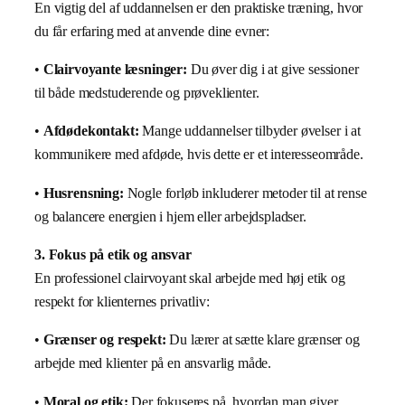
En vigtig del af uddannelsen er den praktiske træning, hvor
du får erfaring med at anvende dine evner:
•
Clairvoyante læsninger:
Du øver dig i at give sessioner
til både medstuderende og prøveklienter.
•
Afdødekontakt:
Mange uddannelser tilbyder øvelser i at
kommunikere med afdøde, hvis dette er et interesseområde.
•
Husrensning:
Nogle forløb inkluderer metoder til at rense
og balancere energien i hjem eller arbejdspladser.
3. Fokus på etik og ansvar
En professionel clairvoyant skal arbejde med høj etik og
respekt for klienternes privatliv:
•
Grænser og respekt:
Du lærer at sætte klare grænser og
arbejde med klienter på en ansvarlig måde.
•
Moral og etik:
Der fokuseres på, hvordan man giver