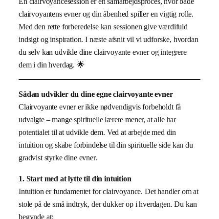
En clairvoyancesession er en samarbejdsproces, hvor både
clairvoyantens evner og din åbenhed spiller en vigtig rolle.
Med den rette forberedelse kan sessionen give værdifuld
indsigt og inspiration. I næste afsnit vil vi udforske, hvordan
du selv kan udvikle dine clairvoyante evner og integrere
dem i din hverdag. 🌟
Sådan udvikler du dine egne clairvoyante evner
Clairvoyante evner er ikke nødvendigvis forbeholdt få
udvalgte – mange spirituelle lærere mener, at alle har
potentialet til at udvikle dem. Ved at arbejde med din
intuition og skabe forbindelse til din spirituelle side kan du
gradvist styrke dine evner.
1. Start med at lytte til din intuition
Intuition er fundamentet for clairvoyance. Det handler om at
stole på de små indtryk, der dukker op i hverdagen. Du kan
begynde at: