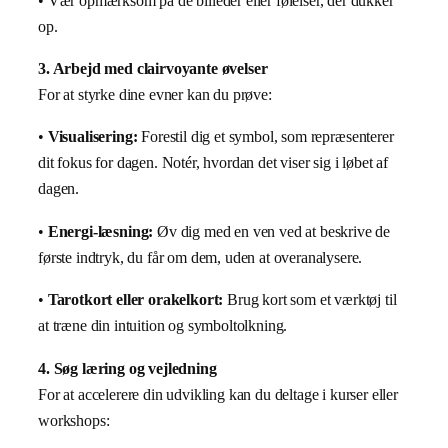
• Vær opmærksom på de billeder eller følelser, der dukker
op.
3. Arbejd med clairvoyante øvelser
For at styrke dine evner kan du prøve:
•
Visualisering:
Forestil dig et symbol, som repræsenterer
dit fokus for dagen. Notér, hvordan det viser sig i løbet af
dagen.
•
Energi-læsning:
Øv dig med en ven ved at beskrive de
første indtryk, du får om dem, uden at overanalysere.
•
Tarotkort eller orakelkort:
Brug kort som et værktøj til
at træne din intuition og symboltolkning.
4. Søg læring og vejledning
For at accelerere din udvikling kan du deltage i kurser eller
workshops: